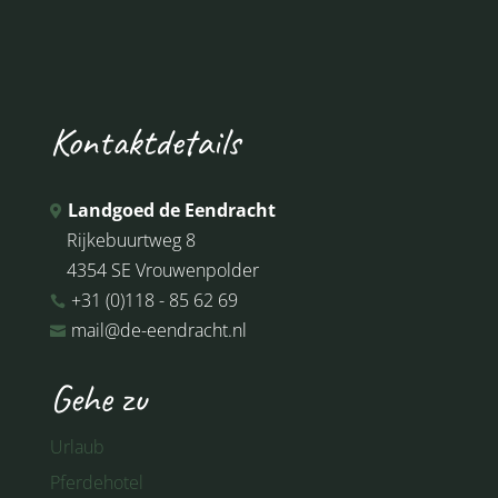
Kontaktdetails
Landgoed de Eendracht

Rijkebuurtweg 8
4354 SE Vrouwenpolder
+31 (0)118 - 85 62 69

mail@de-eendracht.nl

Gehe zu
Urlaub
Pferdehotel