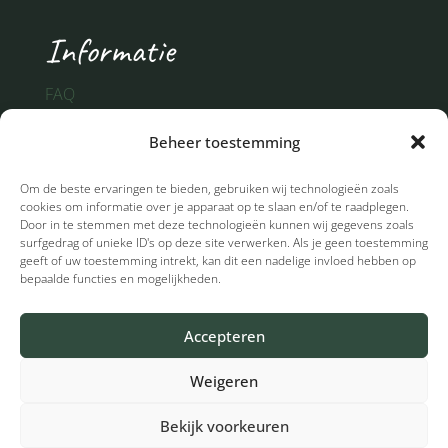
Informatie
FAQ
Partners
Beheer toestemming
Algemene voorwaarden
Privacy
Om de beste ervaringen te bieden, gebruiken wij technologieën zoals
cookies om informatie over je apparaat op te slaan en/of te raadplegen.
Door in te stemmen met deze technologieën kunnen wij gegevens zoals
surfgedrag of unieke ID's op deze site verwerken. Als je geen toestemming
geeft of uw toestemming intrekt, kan dit een nadelige invloed hebben op
Volg ons op
bepaalde functies en mogelijkheden.
Accepteren
Weigeren
Bekijk voorkeuren