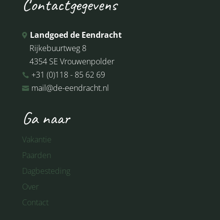
Contactgegevens
Landgoed de Eendracht

Rijkebuurtweg 8
4354 SE Vrouwenpolder
+31 (0)118 - 85 62 69

mail@de-eendracht.nl

Ga naar
Vakantie
Paarden
Dagbesteding
Over
Contact