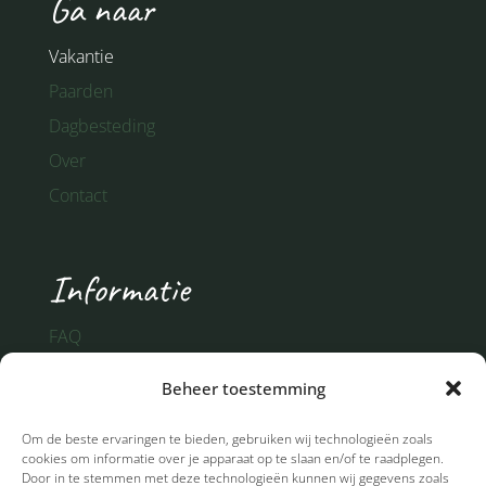
Ga naar
Vakantie
Paarden
Dagbesteding
Over
Contact
Informatie
FAQ
Partners
Beheer toestemming
Algemene voorwaarden
Privacy
Om de beste ervaringen te bieden, gebruiken wij technologieën zoals
cookies om informatie over je apparaat op te slaan en/of te raadplegen.
Door in te stemmen met deze technologieën kunnen wij gegevens zoals